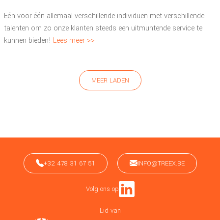
Eén voor één allemaal verschillende individuen met verschillende
talenten om zo onze klanten steeds een uitmuntende service te
kunnen bieden!
Lees meer >>
MEER LADEN
+32 478 31 67 51
INFO@TREEX.BE
Volg ons op
Lid van