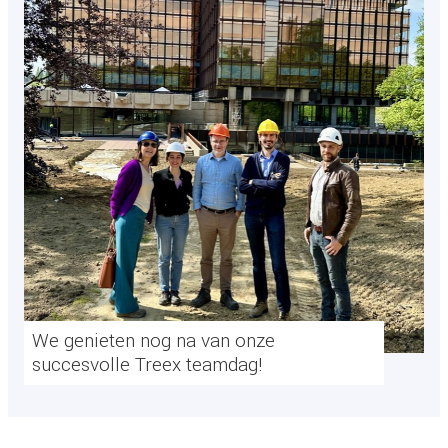
We genieten nog na van onze
succesvolle Treex teamdag!